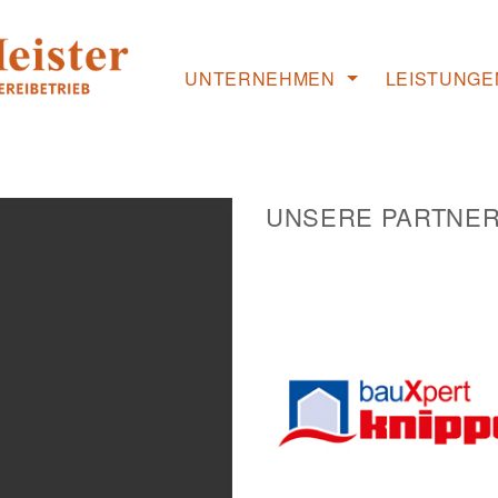
UNTERNEHMEN
LEISTUNGE
Willkommen
Objektbau
Was wir machen
Lohnabbund
UNSERE PARTNE
Unsere Werte
Zuschnitt & 
Unser Team
Referenzen
Die Geschäftsführung