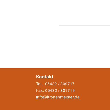
Kontakt
Tel.
05432 / 809717
Fax.
05432 / 80971
9
info@kronenmeister.de