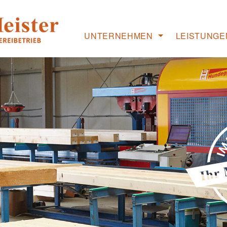
UNTERNEHMEN
LEISTUNGE
Willkommen
Objektbau
Was wir machen
Lohnabbund
Unsere Werte
Zuschnitt & 
Unser Team
Referenzen
Die Geschäftsführung