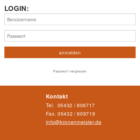
LOGIN:
Passwort vergessen
Kontakt
Tel.
05432 / 809717
Fax.
05432 / 80971
9
info@kronenmeister.de