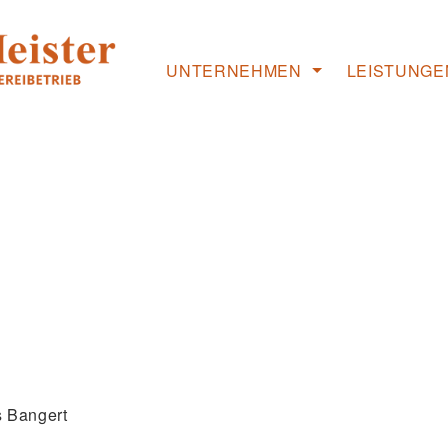
UNTERNEHMEN
LEISTUNGE
Willkommen
Objektbau
Was wir machen
Lohnabbund
Unsere Werte
Zuschnitt & 
Unser Team
Referenzen
Die Geschäftsführung
s Bangert