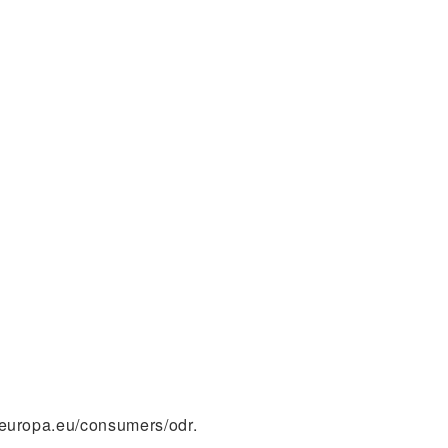
c.europa.eu/consumers/odr
.